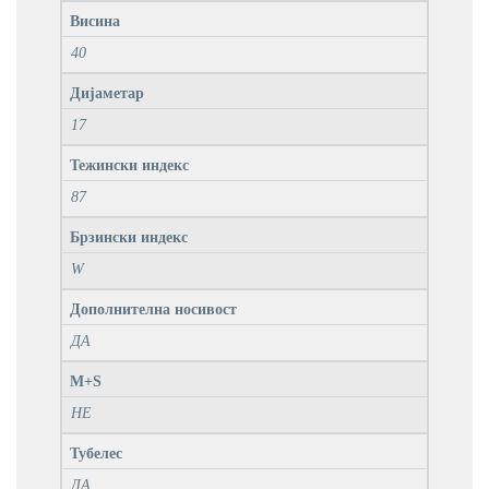
Висина
40
Дијаметар
17
Тежински индекс
87
Брзински индекс
W
Дополнителна носивост
ДА
M+S
НЕ
Тубелес
ДА