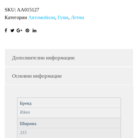
XL
SKU:
AA015127
RI
Категории
Автомобили
,
Гуми
,
Летни
количина
Дополнителни информации
Основни информации
Бренд
Riken
Ширина
215