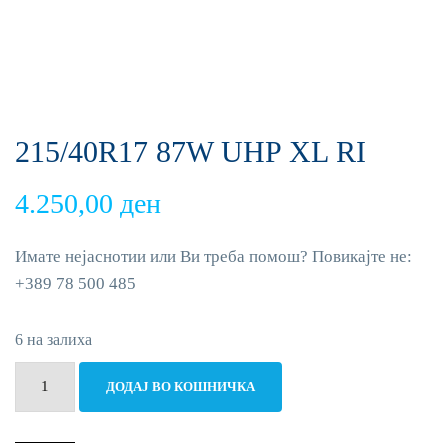
215/40R17 87W UHP XL RI
4.250,00
ден
Имате нејаснотии или Ви треба помош? Повикајте не:
+389 78 500 485
6 на залиха
215/40R17
ДОДАЈ ВО КОШНИЧКА
87W
UHP