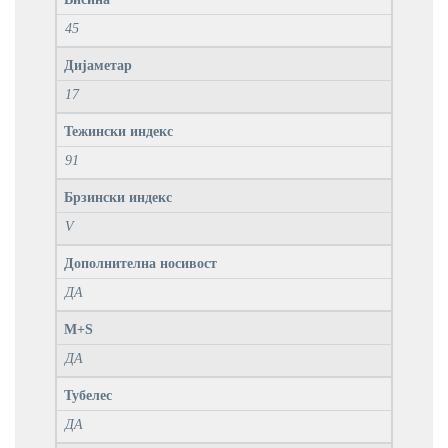
45
Дијаметар
17
Тежински индекс
91
Брзински индекс
V
Дополнителна носивост
ДА
M+S
ДА
Тубелес
ДА