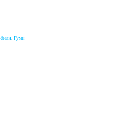
обили
,
Гуми