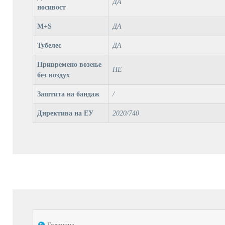
ДА
носивост
M+S
ДА
Тубелес
ДА
Привремено возење
НЕ
без воздух
Заштита на бандаж
/
Директива на ЕУ
2020/740
Големина