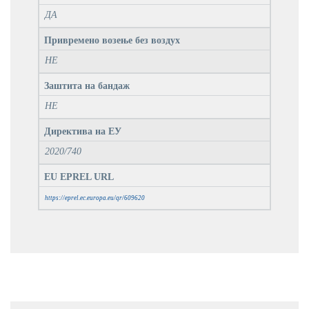
ДА
Привремено возење без воздух
НЕ
Заштита на бандаж
НЕ
Директива на ЕУ
2020/740
EU EPREL URL
https://eprel.ec.europa.eu/qr/609620