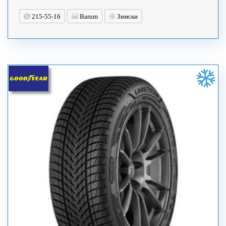
215-55-16
Barum
Зимски