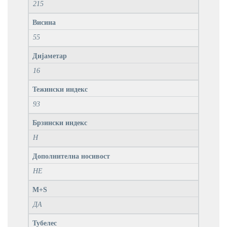
215
Висина
55
Дијаметар
16
Тежински индекс
93
Брзински индекс
H
Дополнителна носивост
НЕ
M+S
ДА
Тубелес