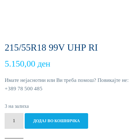
215/55R18 99V UHP RI
5.150,00
ден
Имате нејаснотии или Ви треба помош? Повикајте не:
+389 78 500 485
3 на залиха
215/55R18
ДОДАЈ ВО КОШНИЧКА
99V
UHP