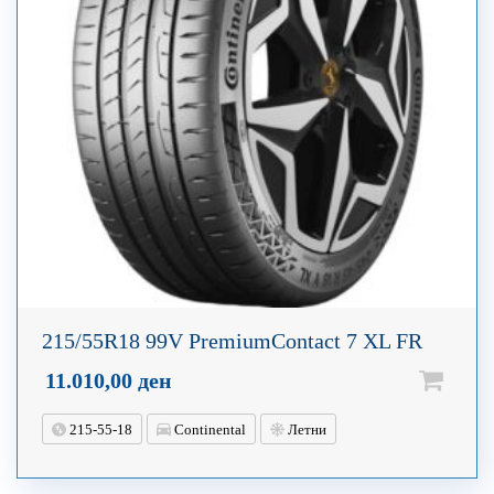
215/55R18 99V PremiumContact 7 XL FR
11.010,00
ден
215-55-18
Continental
Летни