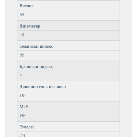
Висина
55
Дијаметар
18
Тежински индекс
99
Брзински индекс
V
Дополнителна носивост
НЕ
M+S
НЕ
Тубелес
ДА