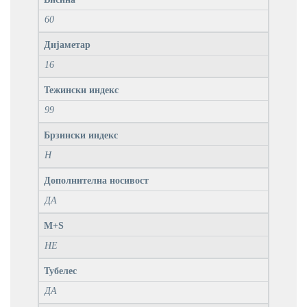
60
Дијаметар
16
Тежински индекс
99
Брзински индекс
H
Дополнителна носивост
ДА
M+S
НЕ
Тубелес
ДА