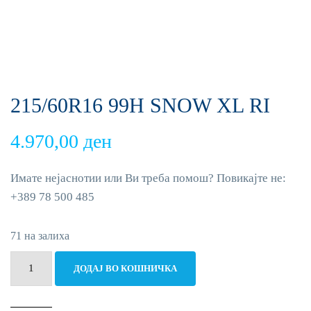
215/60R16 99H SNOW XL RI
4.970,00
ден
Имате нејаснотии или Ви треба помош? Повикајте не:
+389 78 500 485
71 на залиха
215/60R16
ДОДАЈ ВО КОШНИЧКА
99H
SNOW