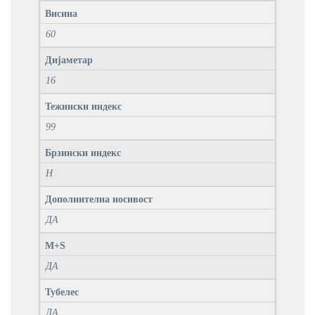
Висина
60
Дијаметар
16
Тежински индекс
99
Брзински индекс
H
Дополнителна носивост
ДА
M+S
ДА
Тубелес
ДА