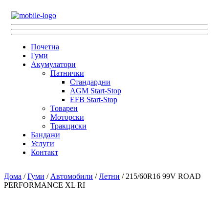
Почетна
Гуми
Акумулатори
Патнички
Стандардни
AGM Start-Stop
EFB Start-Stop
Товарен
Моторски
Тракциски
Бандажи
Услуги
Контакт
Дома
/
Гуми
/
Автомобили
/
Летни
/ 215/60R16 99V ROAD
PERFORMANCE XL RI