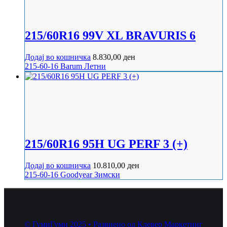
215/60R16 99V XL BRAVURIS 6
Додај во кошничка
8.830,00
ден
215-60-16
Barum
Летни
215/60R16 95H UG PERF 3 (+)
Додај во кошничка
10.810,00
ден
215-60-16
Goodyear
Зимски
© ГумиГуми 2025 • Развиено од Клевер Маркетинг