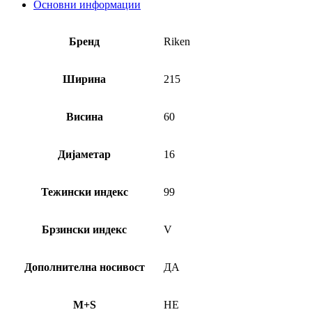
Основни информации
Бренд
Riken
Ширина
215
Висина
60
Дијаметар
16
Тежински индекс
99
Брзински индекс
V
Дополнителна носивост
ДА
M+S
НЕ