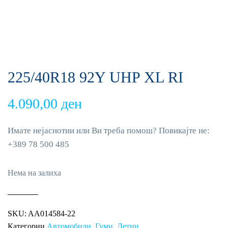
225/40R18 92Y UHP XL RI
4.090,00
ден
Имате нејаснотии или Ви треба помош? Повикајте не:
+389 78 500 485
Нема на залиха
SKU:
AA014584-22
Категории
Автомобили
,
Гуми
,
Летни