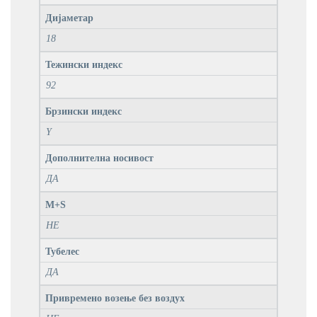
Дијаметар
18
Тежински индекс
92
Брзински индекс
Y
Дополнителна носивост
ДА
M+S
НЕ
Тубелес
ДА
Привремено возење без воздух