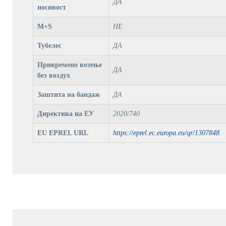
ДА
носивост
M+S
НЕ
Тубелес
ДА
Привремено возење
ДА
без воздух
Заштита на бандаж
ДА
Директива на ЕУ
2020/740
EU EPREL URL
https://eprel.ec.europa.eu/qr/1307848