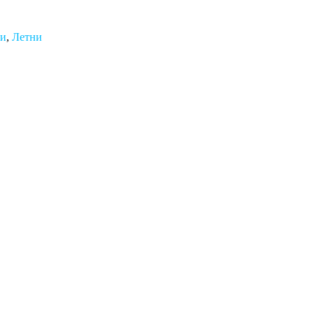
ми
,
Летни