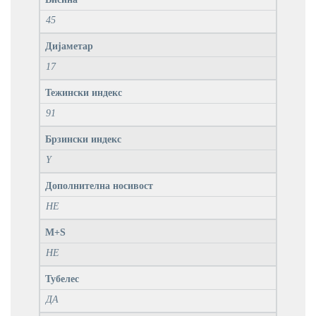
45
Дијаметар
17
Тежински индекс
91
Брзински индекс
Y
Дополнителна носивост
НЕ
M+S
НЕ
Тубелес
ДА