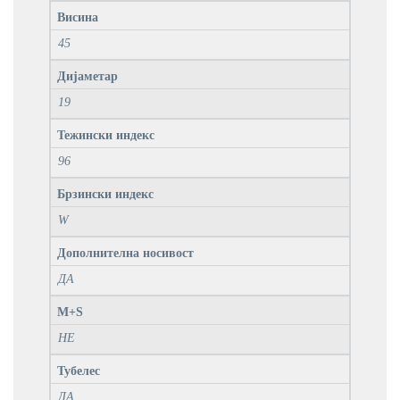
Висина
45
Дијаметар
19
Тежински индекс
96
Брзински индекс
W
Дополнителна носивост
ДА
M+S
НЕ
Тубелес
ДА