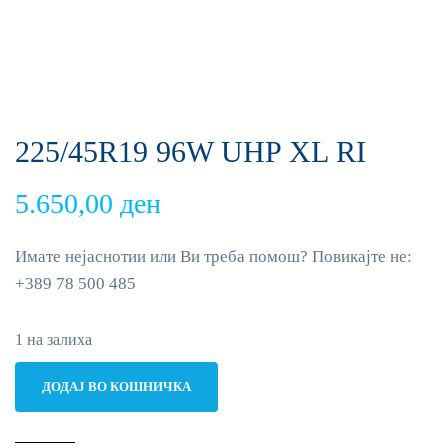
225/45R19 96W UHP XL RI
5.650,00
ден
Имате нејаснотии или Ви треба помош? Повикајте не:
+389 78 500 485
1 на залиха
225/45R19
ДОДАЈ ВО КОШНИЧКА
96W
UHP