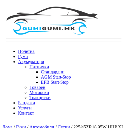
Почетна
Гуми
Акумулатори
Патнички
Стандардни
AGM Start-Stop
EFB Start-Stop
Товарен
Моторски
Тракциски
Бандажи
Услуги
Контакт
Дома
/
Гуми
/
Автомобили
/
Летни
/ 225/45ZR18 95W UHP XL