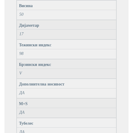
Висина
50
Дијаметар
17
Тежински индекс
98
Брзински индекс
V
Дополнителна носивост
ДА
M+S
ДА
Тубелес
ДА