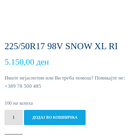
225/50R17 98V SNOW XL RI
5.150,00
ден
Имате нејаснотии или Ви треба помош? Повикајте не:
+389 78 500 485
100 на залиха
225/50R17
ДОДАЈ ВО КОШНИЧКА
98V
SNOW