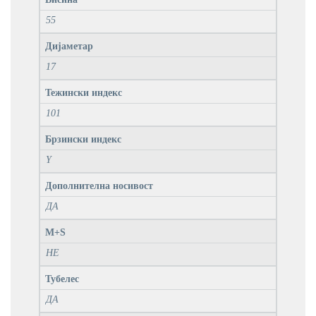
55
Дијаметар
17
Тежински индекс
101
Брзински индекс
Y
Дополнителна носивост
ДА
M+S
НЕ
Тубелес
ДА