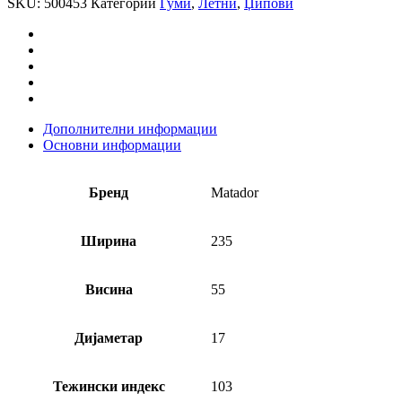
SKU:
500453
Категории
Гуми
,
Летни
,
Џипови
Дополнителни информации
Основни информации
Бренд
Matador
Ширина
235
Висина
55
Дијаметар
17
Тежински индекс
103