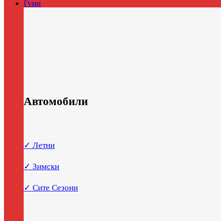
Гуми
Автомобили
✓ Летни
✓ Зимски
✓ Сите Сезони