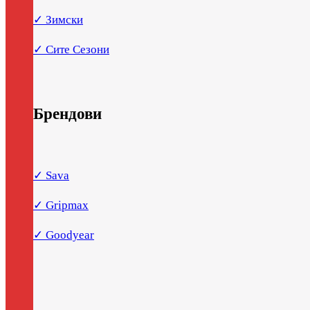
✓ Зимски
✓ Сите Сезони
Брендови
✓ Sava
✓ Gripmax
✓ Goodyear