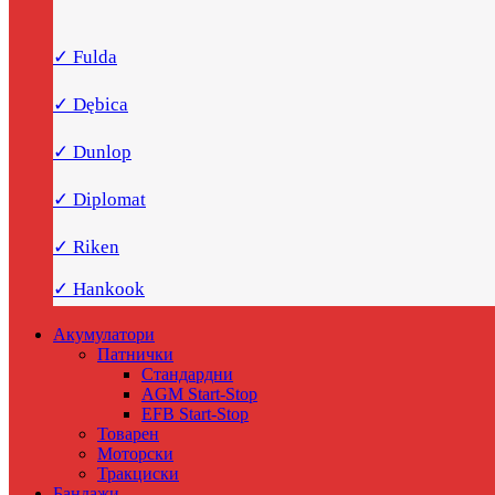
✓ Fulda
✓ Dębica
✓ Dunlop
✓ Diplomat
✓ Riken
✓ Hankook
Акумулатори
Патнички
Стандардни
AGM Start-Stop
EFB Start-Stop
Товарен
Моторски
Тракциски
Бандажи