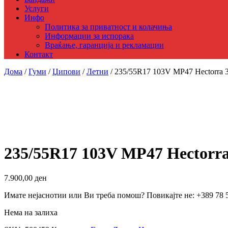
Услуги
Инфо
Политика за приватност и колачиња
Информации за испорака
Враќање, гаранција и рекламации
Контакт
Дома
/
Гуми
/
Џипови
/
Летни
/ 235/55R17 103V MP47 Hectorra
235/55R17 103V MP47 Hectorr
7.900,00
ден
Имате нејаснотии или Ви треба помош? Повикајте не: +389 78 
Нема на залиха