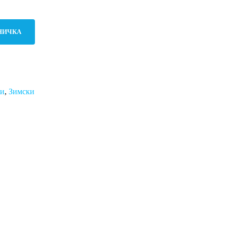
НИЧКА
ми
,
Зимски