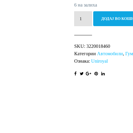
6 на залиха
235/55R17
ДОДАЈ ВО КОШ
103V
SureGrip
eWinter
SKU:
3220018460
XL
Категории
Автомобили
,
Гу
количина
Ознака:
Uniroyal