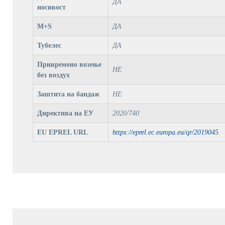
ДА
носивост
M+S
ДА
Тубелес
ДА
Привремено возење
НЕ
без воздух
Заштита на бандаж
НЕ
Директива на ЕУ
2020/740
EU EPREL URL
https://eprel.ec.europa.eu/qr/2019045