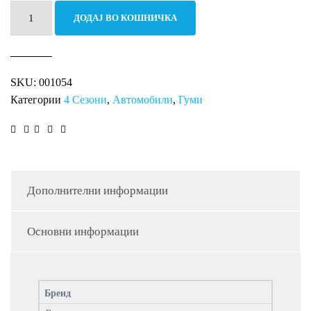
235/55R17
ДОДАЈ ВО КОШНИЧКА
103V
Quartaris
5
SKU:
001054
XL
Категории
4 Сезони
,
Автомобили
,
Гуми
FR
количина
Дополнителни информации
Основни информации
Бренд