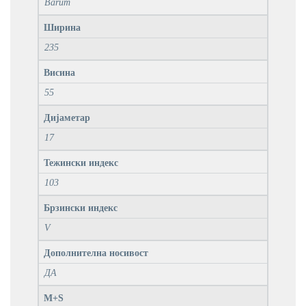
Barum
Ширина
235
Висина
55
Дијаметар
17
Тежински индекс
103
Брзински индекс
V
Дополнителна носивост
ДА
M+S