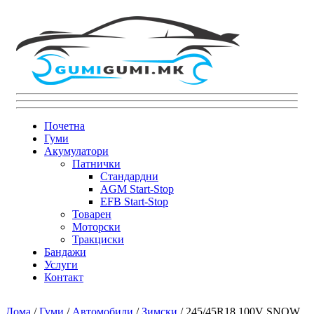
Почетна
Гуми
Акумулатори
Патнички
Стандардни
AGM Start-Stop
EFB Start-Stop
Товарен
Моторски
Тракциски
Бандажи
Услуги
Контакт
Дома
/
Гуми
/
Автомобили
/
Зимски
/ 245/45R18 100V SNOW