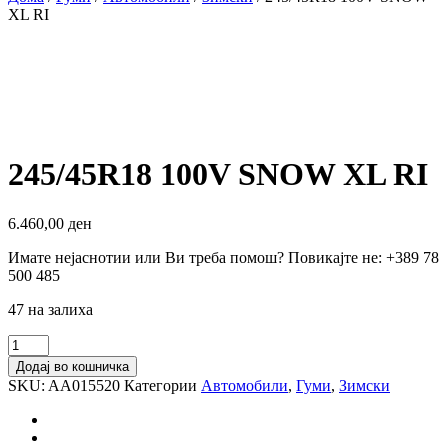
XL RI
245/45R18 100V SNOW XL RI
6.460,00
ден
Имате нејаснотии или Ви треба помош? Повикајте не: +389 78
500 485
47 на залиха
245/45R18
100V
Додај во кошничка
SNOW
SKU:
AA015520
Категории
Автомобили
,
Гуми
,
Зимски
XL
RI
количина