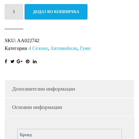
245/45R18
ДОДАЈ ВО КОШНИЧКА
100Y
ALL
SEASON
SKU:
AA022742
XL
Категории
4 Сезони
,
Автомобили
,
Гуми
RI
количина
Дополнителни информации
Основни информации
Бренд