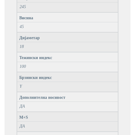
245
Висина
45
Дијаметар
18
Тежински индекс
100
Брзински индекс
Y
Дополнителна носивост
ДА
M+S
ДА