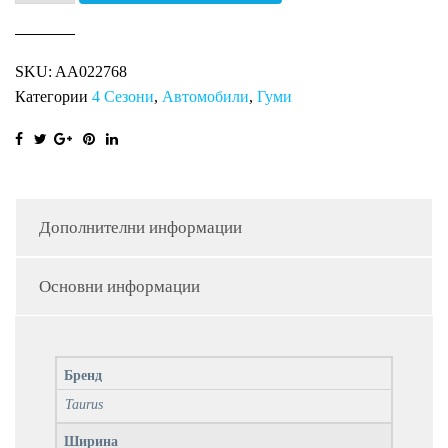
ALL
SEASON
SKU:
AA022768
XL
Категории
4 Сезони
,
Автомобили
,
Гуми
TA
количина
Дополнителни информации
Основни информации
Бренд
Taurus
Ширина