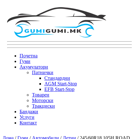
Почетна
Гуми
Акумулатори
Патнички
Стандардни
AGM Start-Stop
EFB Start-Stop
Товарен
Моторски
Тракциски
Бандажи
Услуги
Контакт
Дома
/
Гуми
/
Автомобили
/
Летни
/ 245/60R18 105H ROAD