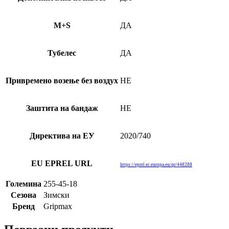
M+S
ДА
Тубелес
ДА
Привремено возење без воздух
НЕ
Заштита на бандаж
НЕ
Директива на ЕУ
2020/740
EU EPREL URL
https://eprel.ec.europa.eu/qr/448288
Големина
255-45-18
Сезона
Зимски
Бренд
Gripmax