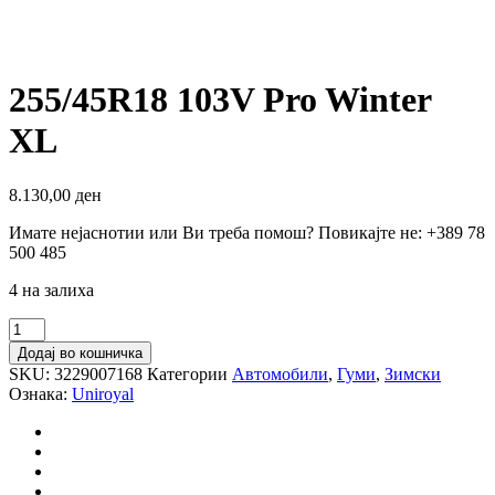
255/45R18 103V Pro Winter
XL
8.130,00
ден
Имате нејаснотии или Ви треба помош? Повикајте не: +389 78
500 485
4 на залиха
255/45R18
103V
Додај во кошничка
Pro
SKU:
3229007168
Категории
Автомобили
,
Гуми
,
Зимски
Winter
Ознака:
Uniroyal
XL
количина