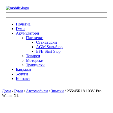
Почетна
Гуми
Акумулатори
Патнички
Стандардни
AGM Start-Stop
EFB Start-Stop
Товарен
Моторски
Тракциски
Бандажи
Услуги
Контакт
Дома
/
Гуми
/
Автомобили
/
Зимски
/ 255/45R18 103V Pro
Winter XL