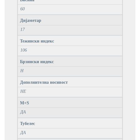
60
Дијаметар
17
Тежински индекс
106
Брзински индекс
H
Дополнителна носивост
НЕ
M+S
ДА
Тубелес
ДА