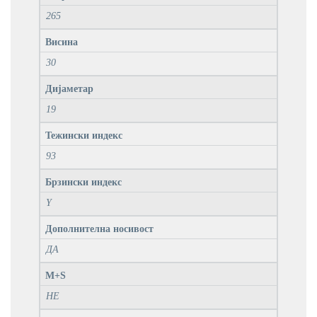
265
Висина
30
Дијаметар
19
Тежински индекс
93
Брзински индекс
Y
Дополнителна носивост
ДА
M+S
НЕ