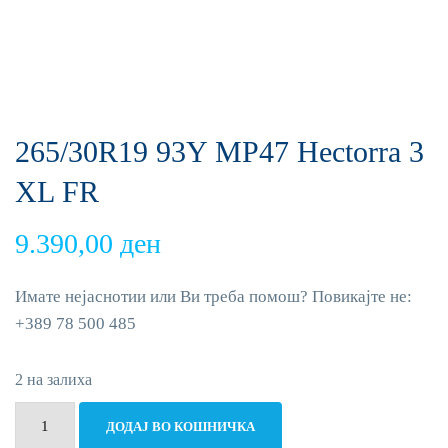
265/30R19 93Y MP47 Hectorra 3
XL FR
9.390,00
ден
Имате нејаснотии или Ви треба помош? Повикајте не:
+389 78 500 485
2 на залиха
265/30R19
ДОДАЈ ВО КОШНИЧКА
93Y