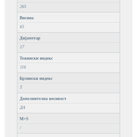
265
Висина
65
Дијаметар
17
Тежински индекс
116
Брзински индекс
T
Дополнителна носивост
ДА
M+S
/