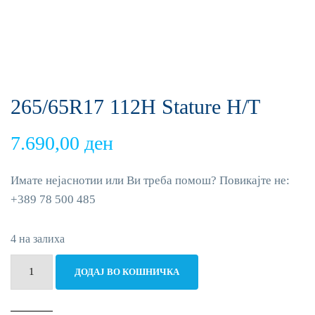
265/65R17 112H Stature H/T
7.690,00
ден
Имате нејаснотии или Ви треба помош? Повикајте не:
+389 78 500 485
4 на залиха
265/65R17
ДОДАЈ ВО КОШНИЧКА
112H
Stature