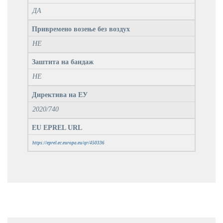
ДА
Привремено возење без воздух
НЕ
Заштита на бандаж
НЕ
Директива на ЕУ
2020/740
EU EPREL URL
https://eprel.ec.europa.eu/qr/450336