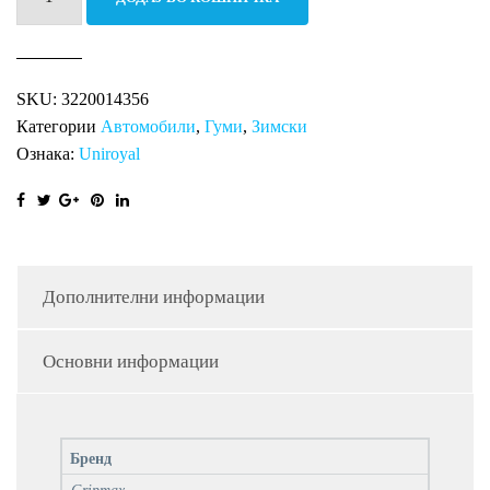
98V
Pro
Winter
SKU:
3220014356
XL
Категории
Автомобили
,
Гуми
,
Зимски
количина
Ознака:
Uniroyal
Дополнителни информации
Основни информации
Бренд