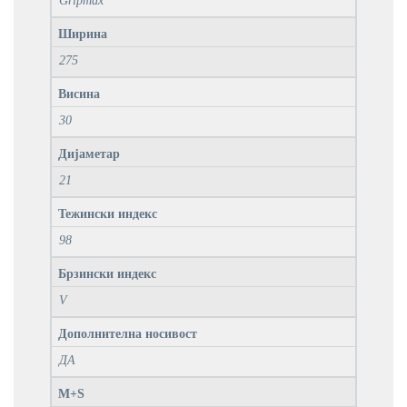
Gripmax
Ширина
275
Висина
30
Дијаметар
21
Тежински индекс
98
Брзински индекс
V
Дополнителна носивост
ДА
M+S