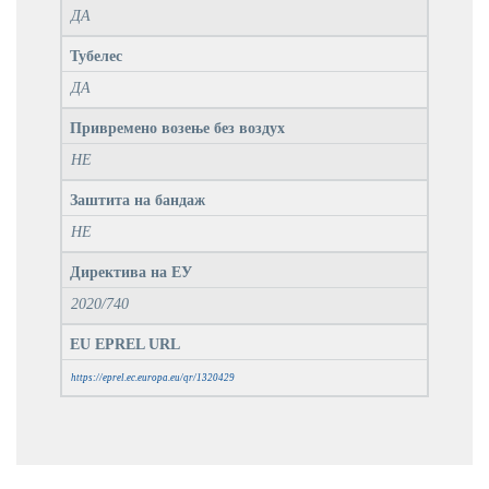
ДА
Тубелес
ДА
Привремено возење без воздух
НЕ
Заштита на бандаж
НЕ
Директива на ЕУ
2020/740
EU EPREL URL
https://eprel.ec.europa.eu/qr/1320429