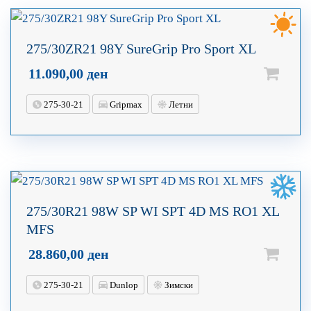
275/30ZR21 98Y SureGrip Pro Sport XL
11.090,00
ден
275-30-21
Gripmax
Летни
275/30R21 98W SP WI SPT 4D MS RO1 XL
MFS
28.860,00
ден
275-30-21
Dunlop
Зимски