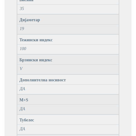
35
Дијаметар
19
Тежински индекс
100
Брзински индекс
V
Дополнителна носивост
ДА
M+S
ДА
Тубелес
ДА