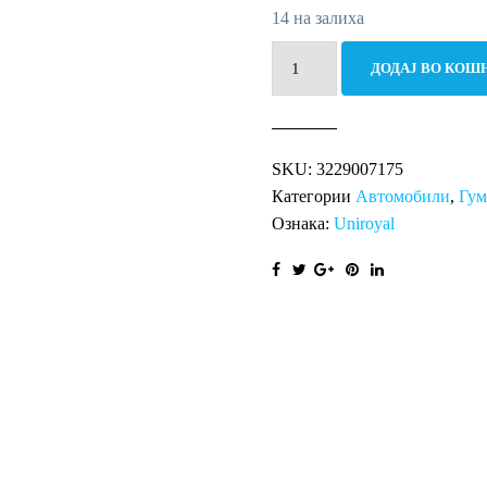
14 на залиха
275/35R19
ДОДАЈ ВО КОШ
100V
Pro
Winter
SKU:
3229007175
XL
Категории
Автомобили
,
Гу
количина
Ознака:
Uniroyal