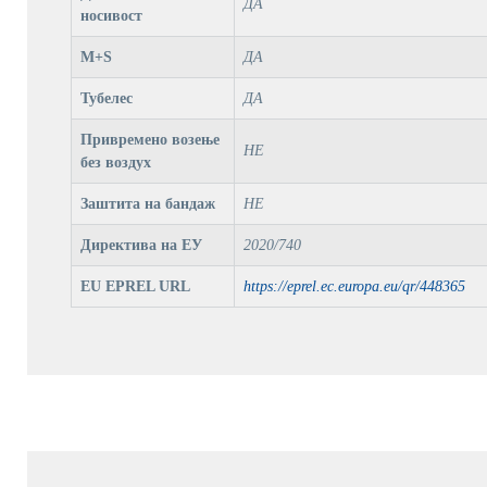
ДА
носивост
M+S
ДА
Тубелес
ДА
Привремено возење
НЕ
без воздух
Заштита на бандаж
НЕ
Директива на ЕУ
2020/740
EU EPREL URL
https://eprel.ec.europa.eu/qr/448365