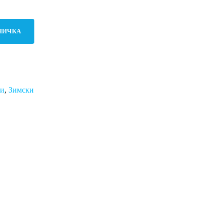
НИЧКА
ми
,
Зимски