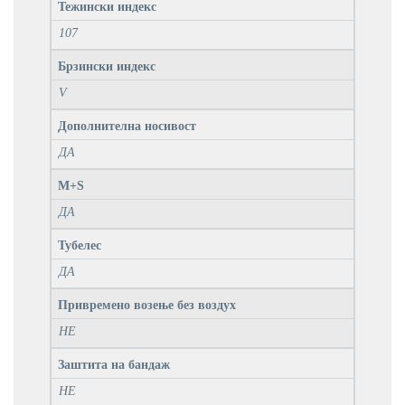
Тежински индекс
107
Брзински индекс
V
Дополнителна носивост
ДА
M+S
ДА
Тубелес
ДА
Привремено возење без воздух
НЕ
Заштита на бандаж
НЕ