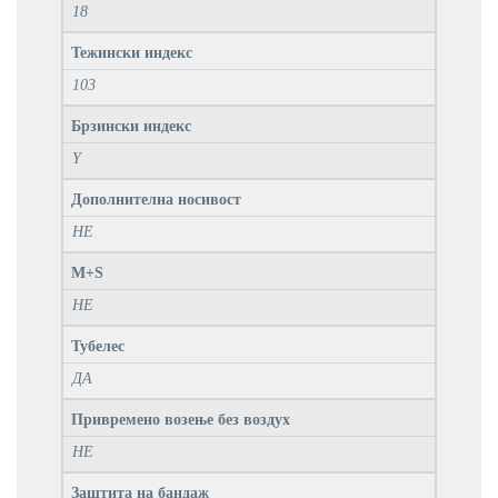
18
Тежински индекс
103
Брзински индекс
Y
Дополнителна носивост
НЕ
M+S
НЕ
Тубелес
ДА
Привремено возење без воздух
НЕ
Заштита на бандаж