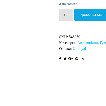
4 на залиха
305/30R19
ДОДАЈ ВО КОШ
102Y
EAG
F1
SKU:
546050
ASY
Категории
Автомобили
,
Гу
2
Ознака:
Uniroyal
XL
FP
количина