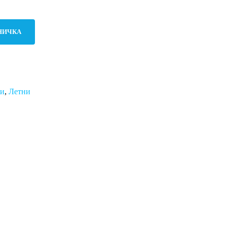
НИЧКА
ми
,
Летни