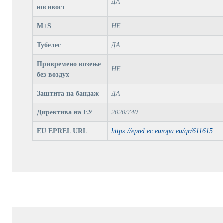
ДА
носивост
M+S
НЕ
Тубелес
ДА
Привремено возење
НЕ
без воздух
Заштита на бандаж
ДА
Директива на ЕУ
2020/740
EU EPREL URL
https://eprel.ec.europa.eu/qr/611615