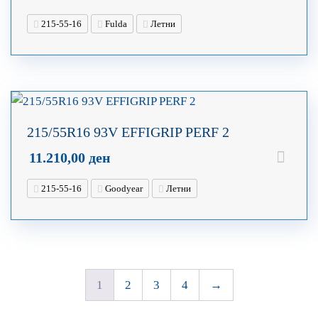
215-55-16
Fulda
Летни
215/55R16 93V EFFIGRIP PERF 2
11.210,00
ден
215-55-16
Goodyear
Летни
1
2
3
4
→