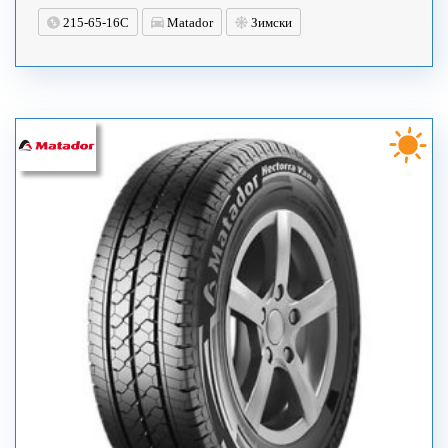
215-65-16C
Matador
Зимски