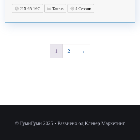
215-65-16C
Taurus
4 Сезони
1
2
→
© ГумиГуми 2025 • Развиено од Клевер Маркетинг