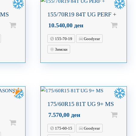
 MS
155/70R19 84T UG PERF +
10.540,00
ден
155-70-19
Goodyear
Зимски
175/60R15 81T UG 9+ MS
7.570,00
ден
175-60-15
Goodyear