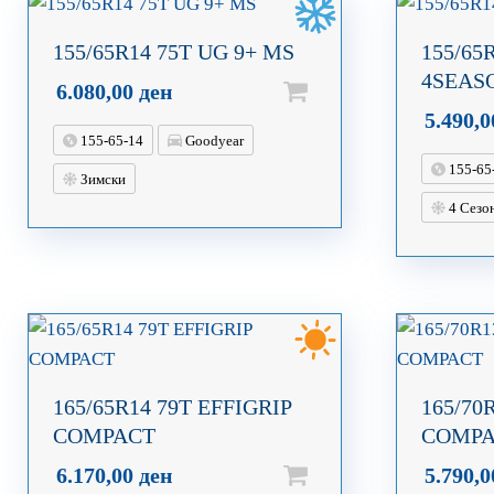
155/65R14 75T UG 9+ MS
155/65
4SEAS
6.080,00
ден
5.490,
155-65-14
Goodyear
155-65
Зимски
4 Сезо
165/65R14 79T EFFIGRIP
165/70
COMPACT
COMP
6.170,00
ден
5.790,