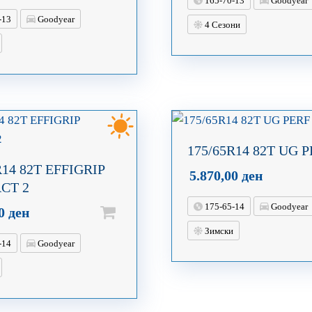
165-70-13
Goodyear
-13
Goodyear
4 Сезони
175/65R14 82T UG P
R14 82T EFFIGRIP
5.870,00
ден
CT 2
175-65-14
Goodyear
00
ден
Зимски
-14
Goodyear