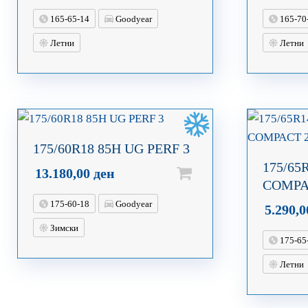
165-65-14
Goodyear
165-70
Летни
Летни
175/60R18 85H UG PERF 3
175/65
13.180,00
ден
COMPA
175-60-18
Goodyear
5.290,
Зимски
175-65
Летни