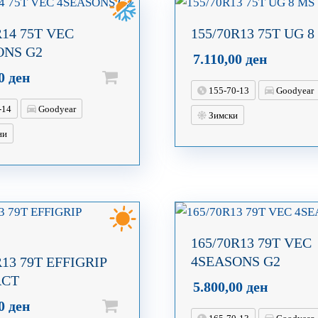
R14 75T VEC
155/70R13 75T UG 8
ONS G2
7.110,00
ден
00
ден
155-70-13
Goodyear
-14
Goodyear
Зимски
ни
165/70R13 79T VEC
4SEASONS G2
R13 79T EFFIGRIP
ACT
5.800,00
ден
00
ден