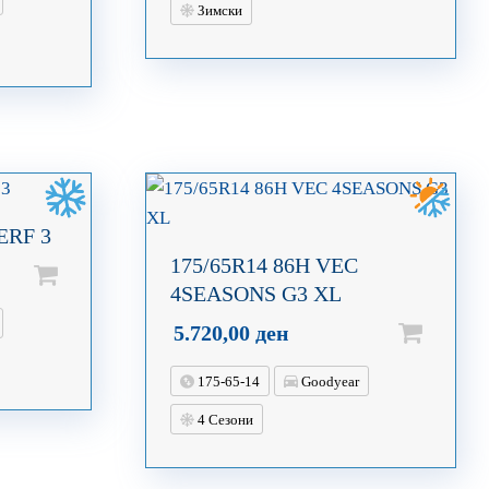
Зимски
ERF 3
175/65R14 86H VEC
4SEASONS G3 XL
5.720,00
ден
175-65-14
Goodyear
4 Сезони