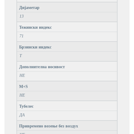
Дијаметар
13
Тежински индекс
71
Брзински индекс
T
Дополнителна носивост
НЕ
M+S
НЕ
Тубелес
ДА
Привремено возење без воздух