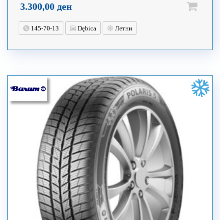
3.300,00
ден
145-70-13
Dębica
Летни