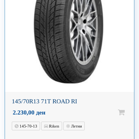
145/70R13 71T ROAD RI
2.230,00
ден
145-70-13
Riken
Летни