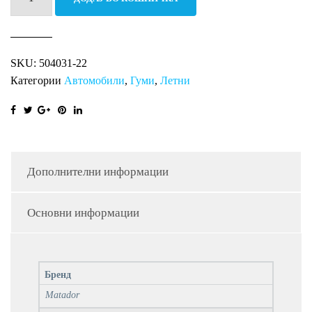
88T
MP47
Hectorra
SKU:
504031-22
3
Категории
Автомобили
,
Гуми
,
Летни
количина
Дополнителни информации
Основни информации
Бренд
Matador