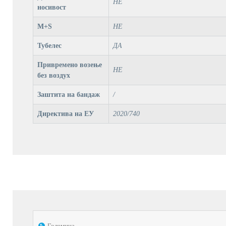
НЕ
носивост
M+S
НЕ
Тубелес
ДА
Привремено возење
НЕ
без воздух
Заштита на бандаж
/
Директива на ЕУ
2020/740
Големина