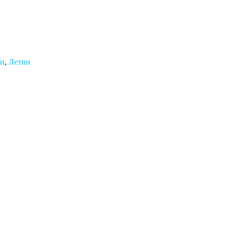
ми
,
Летни