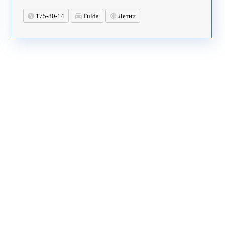
175-80-14
Fulda
Летни