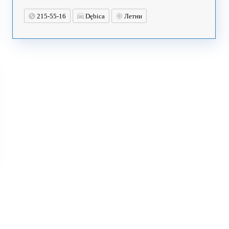
215-55-16
Dębica
Летни