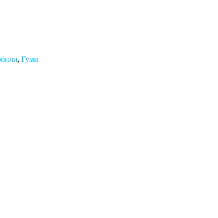
обили
,
Гуми