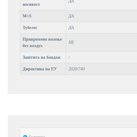
ДА
носивост
M+S
ДА
Тубелес
ДА
Привремено возење
НЕ
без воздух
Заштита на бандаж
/
Директива на ЕУ
2020/740
Големина