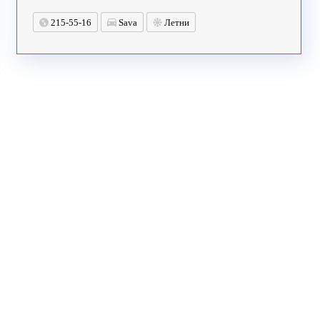
215-55-16
Sava
Летни